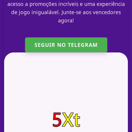
acesso a promoções incríveis e uma experiência
de jogo inigualável. Junte-se aos vencedores
agora!
SEGUIR NO TELEGRAM