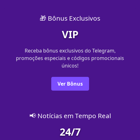
🎁 Bônus Exclusivos
VIP
Receba bônus exclusivos do Telegram,
promoções especiais e códigos promocionais
únicos!
Ver Bônus
📢 Notícias em Tempo Real
24/7