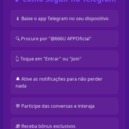
📱 Baixe o app Telegram no seu dispositivo
🔍 Procure por "@666U APPOficial"
👆 Toque em "Entrar" ou "Join"
🔔 Ative as notificações para não perder
nada
💬 Participe das conversas e interaja
🎁 Receba bônus exclusivos