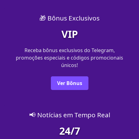
🎁 Bônus Exclusivos
VIP
Receba bônus exclusivos do Telegram,
promoções especiais e códigos promocionais
únicos!
Ver Bônus
📢 Notícias em Tempo Real
24/7