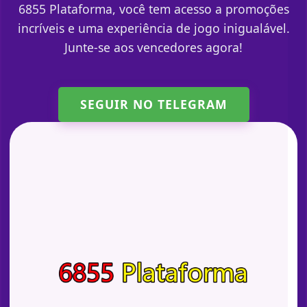
6855 Plataforma, você tem acesso a promoções
incríveis e uma experiência de jogo inigualável.
Junte-se aos vencedores agora!
SEGUIR NO TELEGRAM