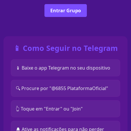
Entrar Grupo
📱 Como Seguir no Telegram
📱 Baixe o app Telegram no seu dispositivo
🔍 Procure por "@6855 PlataformaOficial"
👆 Toque em "Entrar" ou "Join"
🔔 Ative as notificações para não perder