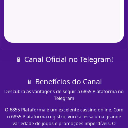
📱 Canal Oficial no Telegram!
📱 Benefícios do Canal
Descubra as vantagens de seguir a 6855 Plataforma no
Telegram
O 6855 Plataforma é um excelente cassino online. Com
o 6855 Plataforma registro, você acessa uma grande
variedade de jogos e promoções imperdíveis. O