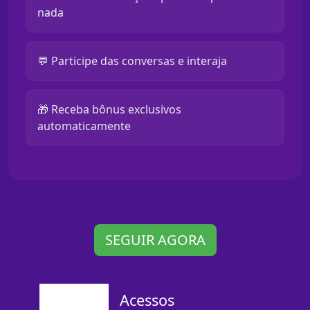
nada
💬 Participe das conversas e interaja
🎁 Receba bônus exclusivos
automaticamente
SEGUIR AGORA
Acessos