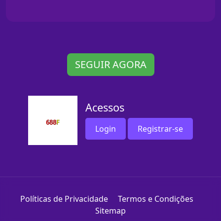
SEGUIR AGORA
Acessos
Login
Registrar-se
Políticas de Privacidade
Termos e Condições
Sitemap