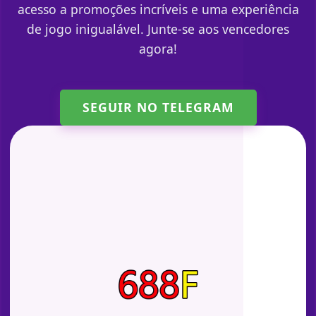
acesso a promoções incríveis e uma experiência
de jogo inigualável. Junte-se aos vencedores
agora!
SEGUIR NO TELEGRAM