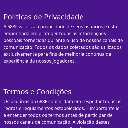
Políticas de Privacidade
A 688F valoriza a privacidade de seus usuários e está
empenhada em proteger todas as informações
pessoais fornecidas durante o uso de nossos canais de
comunicação. Todos os dados coletados são utilizados
exclusivamente para fins de melhoria contínua da
experiência de nossos jogadores.
Termos e Condições
Os usuários da 688F concordam em respeitar todas as
regras e regulamentos estabelecidos. É importante ler
e entender todos os termos antes de participar de
nossos canais de comunicação. A violação destes