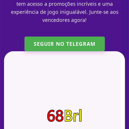
tem acesso a promoções incríveis e uma
experiência de jogo inigualável. Junte-se aos
vencedores agora!
SEGUIR NO TELEGRAM