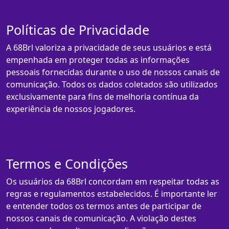
Políticas de Privacidade
A 68Brl valoriza a privacidade de seus usuários e está
empenhada em proteger todas as informações
pessoais fornecidas durante o uso de nossos canais de
comunicação. Todos os dados coletados são utilizados
exclusivamente para fins de melhoria contínua da
experiência de nossos jogadores.
Termos e Condições
Os usuários da 68Brl concordam em respeitar todas as
regras e regulamentos estabelecidos. É importante ler
e entender todos os termos antes de participar de
nossos canais de comunicação. A violação destes