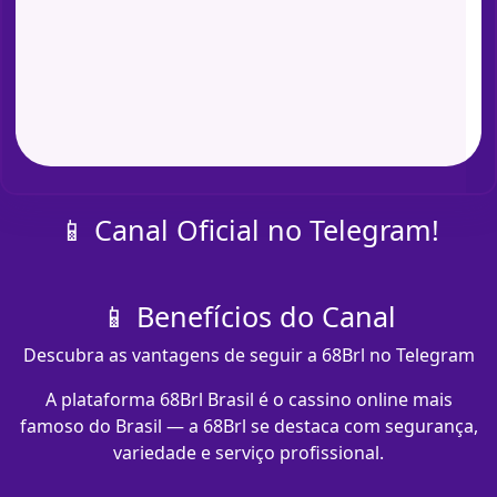
📱 Canal Oficial no Telegram!
📱 Benefícios do Canal
Descubra as vantagens de seguir a 68Brl no Telegram
A plataforma 68Brl Brasil é o cassino online mais
famoso do Brasil — a 68Brl se destaca com segurança,
variedade e serviço profissional.