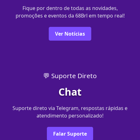
Fique por dentro de todas as novidades,
promoções e eventos da 68Brl em tempo real!
Ver Notícias
💬 Suporte Direto
Chat
Suporte direto via Telegram, respostas rápidas e
atendimento personalizado!
Falar Suporte