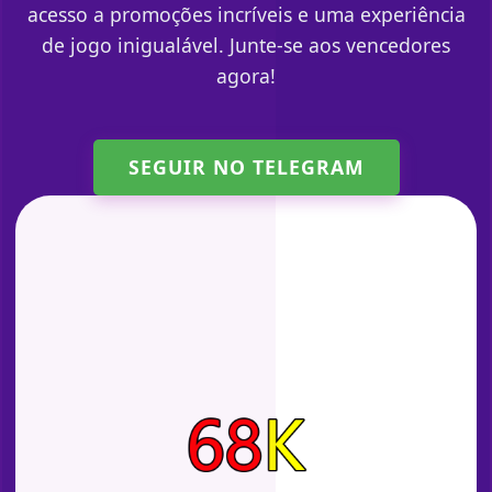
acesso a promoções incríveis e uma experiência
de jogo inigualável. Junte-se aos vencedores
agora!
SEGUIR NO TELEGRAM