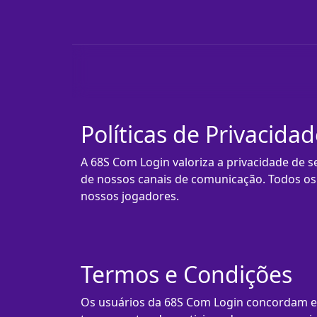
Políticas de Privacida
A 68S Com Login valoriza a privacidade de 
de nossos canais de comunicação. Todos os 
nossos jogadores.
Termos e Condições
Os usuários da 68S Com Login concordam em 