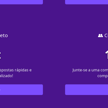
reto
👥 
t
espostas rápidas e
Junte-se a uma com
lizado!
compa
e