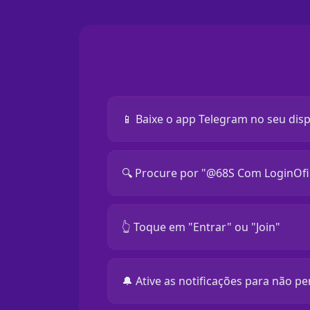
📱 Baixe o app Telegram no seu disp
🔍 Procure por "@68S Com LoginOfic
👆 Toque em "Entrar" ou "Join"
🔔 Ative as notificações para não p