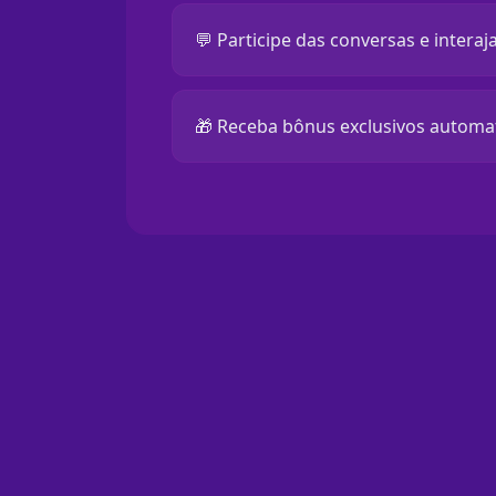
💬 Participe das conversas e interaj
🎁 Receba bônus exclusivos autom