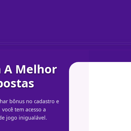
n A Melhor
postas
har bônus no cadastro e
 você tem acesso a
e jogo inigualável.