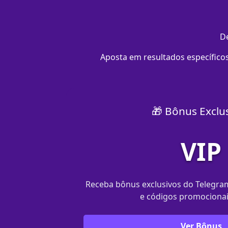
D
Aposta em resultados específic
🎁 Bônus Exclu
VIP
Receba bônus exclusivos do Telegra
e códigos promocionai
Ver Bônus