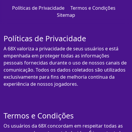
Políticas de Privacidade
Termos e Condições
Sitemap
Políticas de Privacidade
A 68X valoriza a privacidade de seus usuários e está
empenhada em proteger todas as informações
pessoais fornecidas durante o uso de nossos canais de
comunicação. Todos os dados coletados são utilizados
exclusivamente para fins de melhoria contínua da
experiência de nossos jogadores.
Termos e Condições
Os usuários da 68X concordam em respeitar todas as