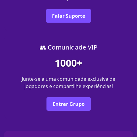
Falar Suporte
👥 Comunidade VIP
1000+
Junte-se a uma comunidade exclusiva de
jogadores e compartilhe experiências!
Entrar Grupo