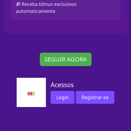
🎁 Receba bônus exclusivos
automaticamente
SEGUIR AGORA
Acessos
Login
Registrar-se