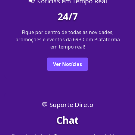
📢 Notícias em Tempo Real
24/7
Fique por dentro de todas as novidades,
promoções e eventos da 69B Com Plataforma
em tempo real!
Ver Notícias
💬 Suporte Direto
Chat