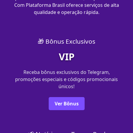
Com Plataforma Brasil oferece serviços de alta
qualidade e operação rápida.
🎁 Bônus Exclusivos
VIP
Receba bônus exclusivos do Telegram,
promoções especiais e códigos promocionais
únicos!
Ver Bônus