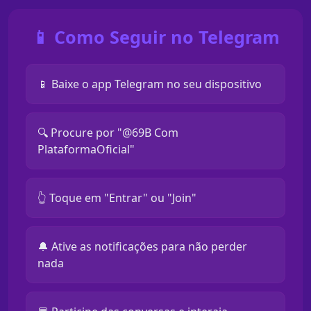
📱 Como Seguir no Telegram
📱 Baixe o app Telegram no seu dispositivo
🔍 Procure por "@69B Com
PlataformaOficial"
👆 Toque em "Entrar" ou "Join"
🔔 Ative as notificações para não perder
nada