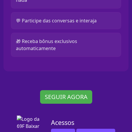
💬 Participe das conversas e interaja
🎁 Receba bônus exclusivos
automaticamente
SEGUIR AGORA
Acessos