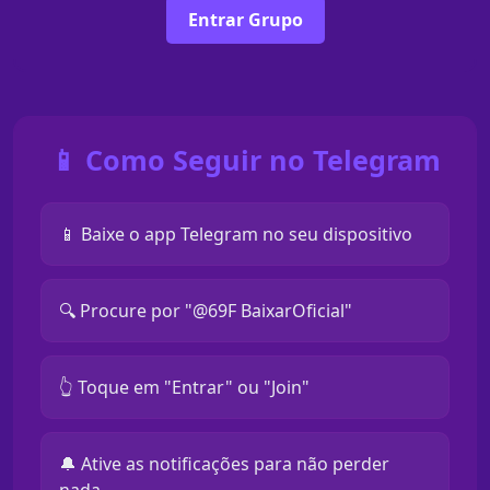
Entrar Grupo
📱 Como Seguir no Telegram
📱 Baixe o app Telegram no seu dispositivo
🔍 Procure por "@69F BaixarOficial"
👆 Toque em "Entrar" ou "Join"
🔔 Ative as notificações para não perder
nada