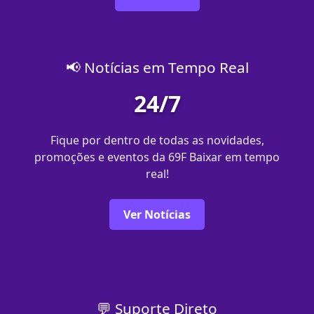
📢 Notícias em Tempo Real
24/7
Fique por dentro de todas as novidades,
promoções e eventos da 69F Baixar em tempo
real!
Ver Notícias
💬 Suporte Direto