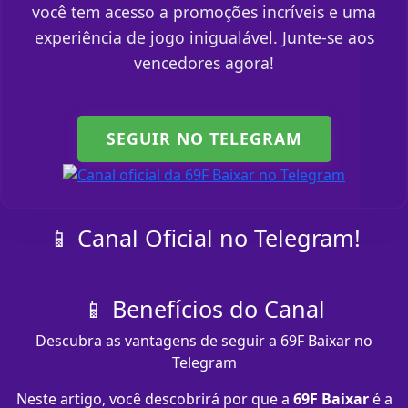
você tem acesso a promoções incríveis e uma
experiência de jogo inigualável. Junte-se aos
vencedores agora!
SEGUIR NO TELEGRAM
📱 Canal Oficial no Telegram!
📱 Benefícios do Canal
Descubra as vantagens de seguir a 69F Baixar no
Telegram
Neste artigo, você descobrirá por que a
69F Baixar
é a