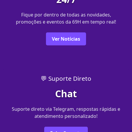
Fique por dentro de todas as novidades,
promoções e eventos da 69H em tempo real!
Ver Notícias
💬 Suporte Direto
Chat
Suporte direto via Telegram, respostas rápidas e
atendimento personalizado!