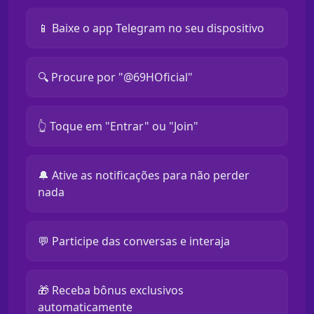
📱 Baixe o app Telegram no seu dispositivo
🔍 Procure por "@69HOficial"
👆 Toque em "Entrar" ou "Join"
🔔 Ative as notificações para não perder
nada
💬 Participe das conversas e interaja
🎁 Receba bônus exclusivos
automaticamente