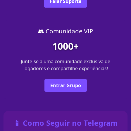
Falar Suporte
👥 Comunidade VIP
1000+
Junte-se a uma comunidade exclusiva de
jogadores e compartilhe experiências!
Entrar Grupo
📱 Como Seguir no Telegram