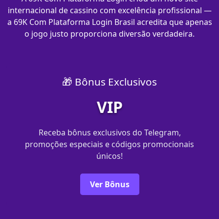
internacional de cassino com excelência profissional —
a 69K Com Plataforma Login Brasil acredita que apenas
o jogo justo proporciona diversão verdadeira.
🎁 Bônus Exclusivos
VIP
Receba bônus exclusivos do Telegram,
promoções especiais e códigos promocionais
únicos!
Ver Bônus