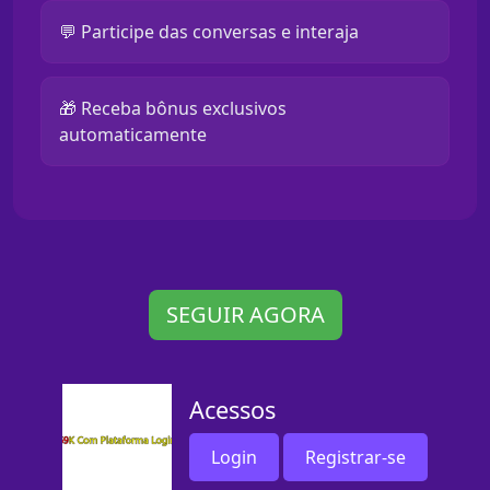
💬 Participe das conversas e interaja
🎁 Receba bônus exclusivos
automaticamente
SEGUIR AGORA
Acessos
Login
Registrar-se