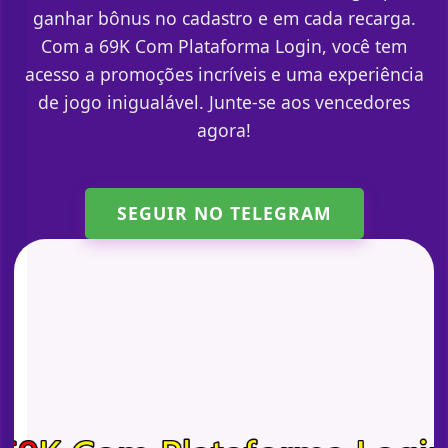
ganhar bônus no cadastro e em cada recarga.
Com a 69K Com Plataforma Login, você tem
acesso a promoções incríveis e uma experiência
de jogo inigualável. Junte-se aos vencedores
agora!
SEGUIR NO TELEGRAM