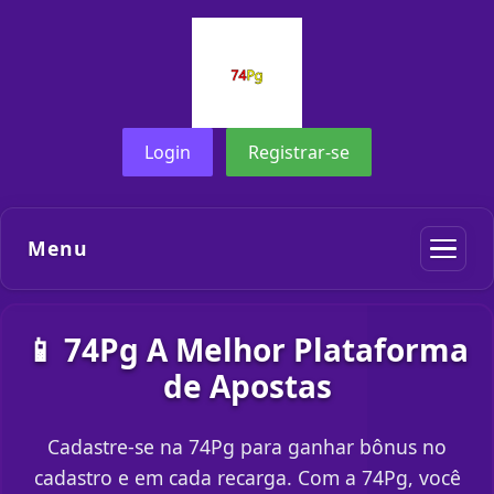
Login
Registrar-se
Menu
📱 74Pg A Melhor Plataforma
de Apostas
Cadastre-se na 74Pg para ganhar bônus no
cadastro e em cada recarga. Com a 74Pg, você