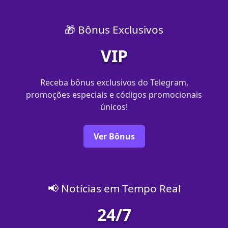
🎁 Bônus Exclusivos
VIP
Receba bônus exclusivos do Telegram,
promoções especiais e códigos promocionais
únicos!
Ver Bônus
📢 Notícias em Tempo Real
24/7