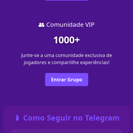
👥 Comunidade VIP
1000+
Junte-se a uma comunidade exclusiva de
jogadores e compartilhe experiências!
Entrar Grupo
📱 Como Seguir no Telegram