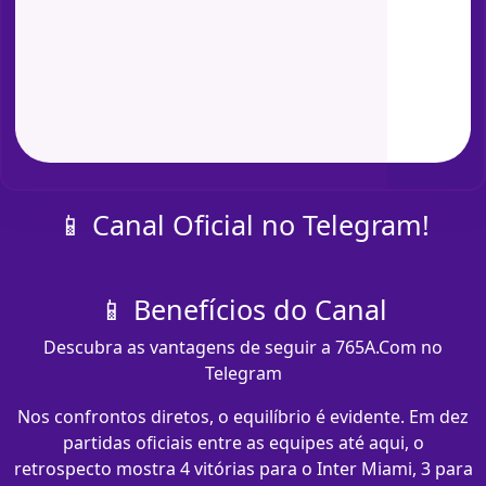
📱 Canal Oficial no Telegram!
📱 Benefícios do Canal
Descubra as vantagens de seguir a 765A.Com no
Telegram
Nos confrontos diretos, o equilíbrio é evidente. Em dez
partidas oficiais entre as equipes até aqui, o
retrospecto mostra 4 vitórias para o Inter Miami, 3 para