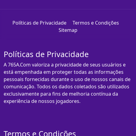
Políticas de Privacidade
Termos e Condições
Sitemap
Políticas de Privacidade
A 765A.Com valoriza a privacidade de seus usuários e
está empenhada em proteger todas as informações
pessoais fornecidas durante o uso de nossos canais de
comunicação. Todos os dados coletados são utilizados
exclusivamente para fins de melhoria contínua da
experiência de nossos jogadores.
Termos e Condições