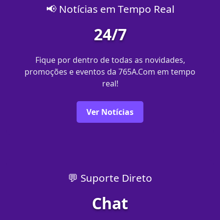
📢 Notícias em Tempo Real
24/7
Fique por dentro de todas as novidades,
promoções e eventos da 765A.Com em tempo
real!
Ver Notícias
💬 Suporte Direto
Chat