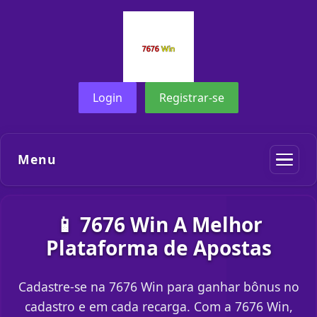
Login
Registrar-se
Menu
📱 7676 Win A Melhor
Plataforma de Apostas
Cadastre-se na 7676 Win para ganhar bônus no
cadastro e em cada recarga. Com a 7676 Win,