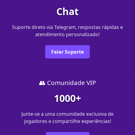
Chat
Suporte direto via Telegram, respostas rápidas e
atendimento personalizado!
Falar Suporte
👥 Comunidade VIP
1000+
Junte-se a uma comunidade exclusiva de
jogadores e compartilhe experiências!