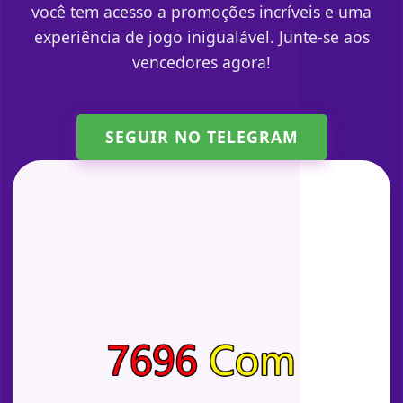
você tem acesso a promoções incríveis e uma
experiência de jogo inigualável. Junte-se aos
vencedores agora!
SEGUIR NO TELEGRAM