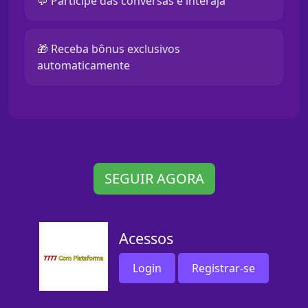
💬 Participe das conversas e interaja
🎁 Receba bônus exclusivos
automaticamente
SEGUIR AGORA
Acessos
Login
Registrar-se