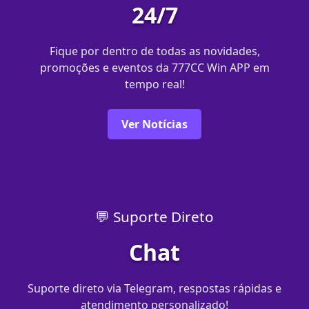
24/7
Fique por dentro de todas as novidades,
promoções e eventos da 777CC Win APP em
tempo real!
Ver Notícias
💬 Suporte Direto
Chat
Suporte direto via Telegram, respostas rápidas e
atendimento personalizado!