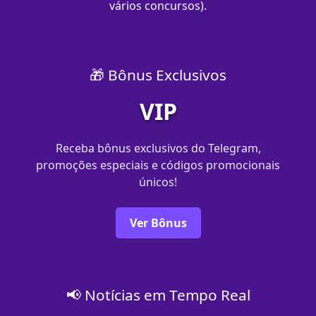
vários concursos).
🎁 Bônus Exclusivos
VIP
Receba bônus exclusivos do Telegram,
promoções especiais e códigos promocionais
únicos!
Ver Bônus
📢 Notícias em Tempo Real