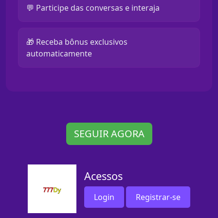
💬 Participe das conversas e interaja
🎁 Receba bônus exclusivos
automaticamente
SEGUIR AGORA
Acessos
Login
Registrar-se