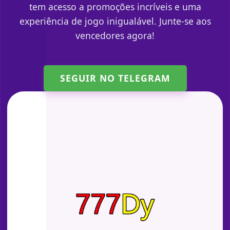
tem acesso a promoções incríveis e uma
experiência de jogo inigualável. Junte-se aos
vencedores agora!
SEGUIR NO TELEGRAM