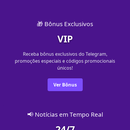
🎁 Bônus Exclusivos
VIP
Receba bônus exclusivos do Telegram,
promoções especiais e códigos promocionais
únicos!
Ver Bônus
📢 Notícias em Tempo Real
24/7