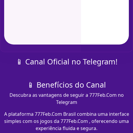
📱 Canal Oficial no Telegram!
📱 Benefícios do Canal
Descubra as vantagens de seguir a 777Feb.Com no
Telegram
A plataforma 777Feb.Com Brasil combina uma interface
simples com os jogos da 777Feb.Com , oferecendo uma
experiência fluida e segura.