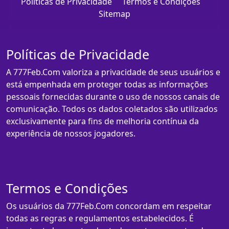
Políticas de Privacidade
Termos e Condições
Sitemap
Políticas de Privacidade
A 777Feb.Com valoriza a privacidade de seus usuários e
está empenhada em proteger todas as informações
pessoais fornecidas durante o uso de nossos canais de
comunicação. Todos os dados coletados são utilizados
exclusivamente para fins de melhoria contínua da
experiência de nossos jogadores.
Termos e Condições
Os usuários da 777Feb.Com concordam em respeitar
todas as regras e regulamentos estabelecidos. É