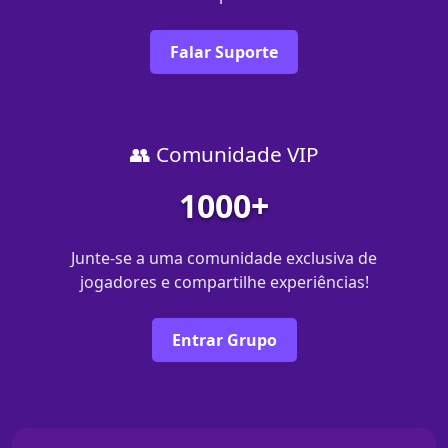
Falar Suporte
👥 Comunidade VIP
1000+
Junte-se a uma comunidade exclusiva de
jogadores e compartilhe experiências!
Entrar Grupo