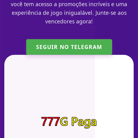
você tem acesso a promoções incríveis e uma
experiência de jogo inigualável. Junte-se aos
vencedores agora!
SEGUIR NO TELEGRAM