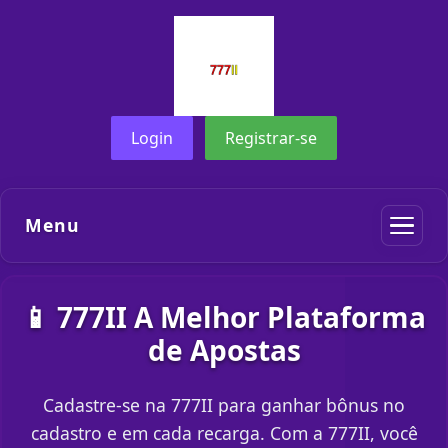
Login
Registrar-se
Menu
📱 777II A Melhor Plataforma
de Apostas
Cadastre-se na 777II para ganhar bônus no
cadastro e em cada recarga. Com a 777II, você