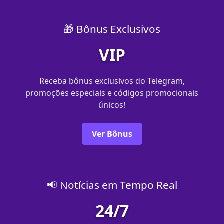
🎁 Bônus Exclusivos
VIP
Receba bônus exclusivos do Telegram,
promoções especiais e códigos promocionais
únicos!
Ver Bônus
📢 Notícias em Tempo Real
24/7