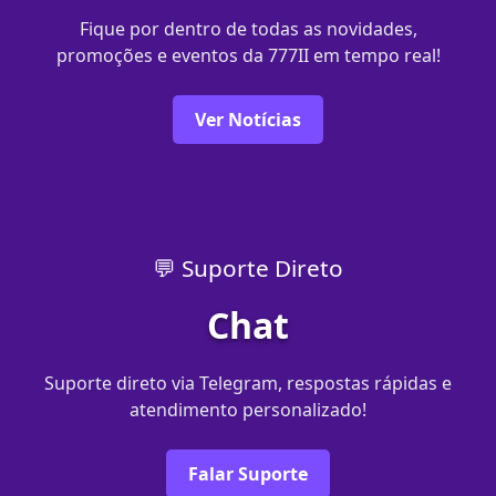
Fique por dentro de todas as novidades,
promoções e eventos da 777II em tempo real!
Ver Notícias
💬 Suporte Direto
Chat
Suporte direto via Telegram, respostas rápidas e
atendimento personalizado!
Falar Suporte