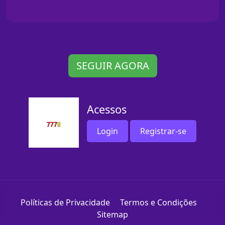
SEGUIR AGORA
Acessos
Login
Registrar-se
Políticas de Privacidade
Termos e Condições
Sitemap