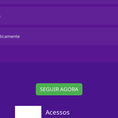
a
aticamente
SEGUIR AGORA
Acessos