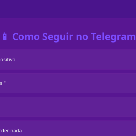
📱 Como Seguir no Telegram
ositivo
al"
erder nada