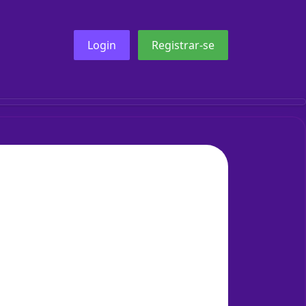
Login
Registrar-se