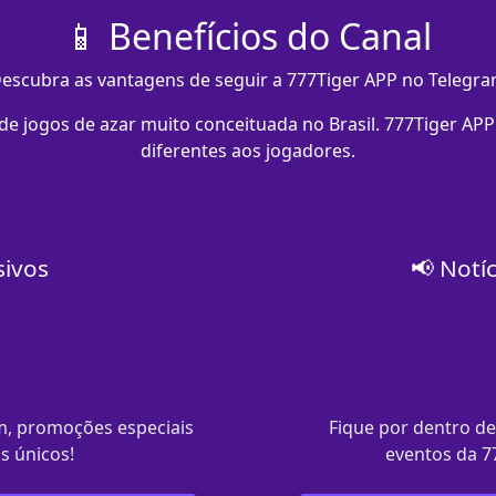
📱 Benefícios do Canal
escubra as vantagens de seguir a 777Tiger APP no Telegr
e jogos de azar muito conceituada no Brasil. 777Tiger A
diferentes aos jogadores.
sivos
📢 Notí
m, promoções especiais
Fique por dentro d
s únicos!
eventos da 7