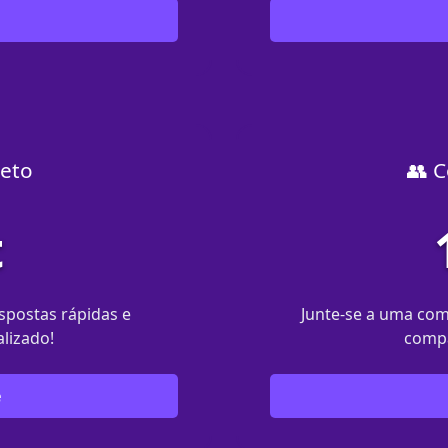
reto
👥 
t
espostas rápidas e
Junte-se a uma com
lizado!
compa
e