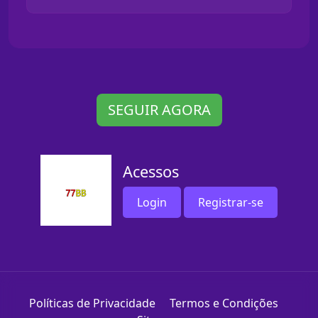
SEGUIR AGORA
Acessos
Login
Registrar-se
Políticas de Privacidade
Termos e Condições