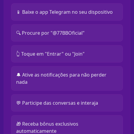
📱 Baixe o app Telegram no seu dispositivo
🔍 Procure por "@77BBOficial"
👆 Toque em "Entrar" ou "Join"
🔔 Ative as notificações para não perder
nada
💬 Participe das conversas e interaja
🎁 Receba bônus exclusivos
automaticamente