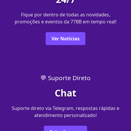
Fique por dentro de todas as novidades,
promoções e eventos da 77BB em tempo real!
Ver Notícias
💬 Suporte Direto
Chat
Suporte direto via Telegram, respostas rápidas e
atendimento personalizado!