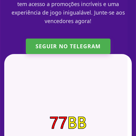
tem acesso a promoções incríveis e uma
experiência de jogo inigualável. Junte-se aos
vencedores agora!
SEGUIR NO TELEGRAM