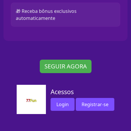
🎁 Receba bônus exclusivos
automaticamente
SEGUIR AGORA
Acessos
Login
Registrar-se