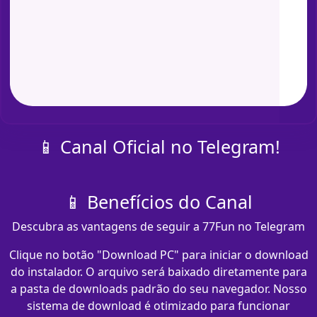
📱 Canal Oficial no Telegram!
📱 Benefícios do Canal
Descubra as vantagens de seguir a 77Fun no Telegram
Clique no botão "Download PC" para iniciar o download
do instalador. O arquivo será baixado diretamente para
a pasta de downloads padrão do seu navegador. Nosso
sistema de download é otimizado para funcionar