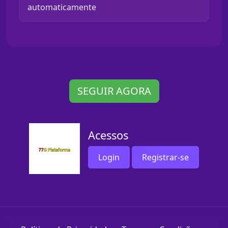
automaticamente
SEGUIR AGORA
Acessos
Login
Registrar-se