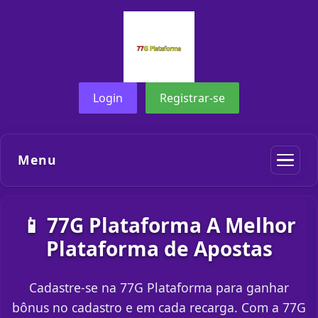
Login
Registrar-se
Menu
📱 77G Plataforma A Melhor
Plataforma de Apostas
Cadastre-se na 77G Plataforma para ganhar
bônus no cadastro e em cada recarga. Com a 77G