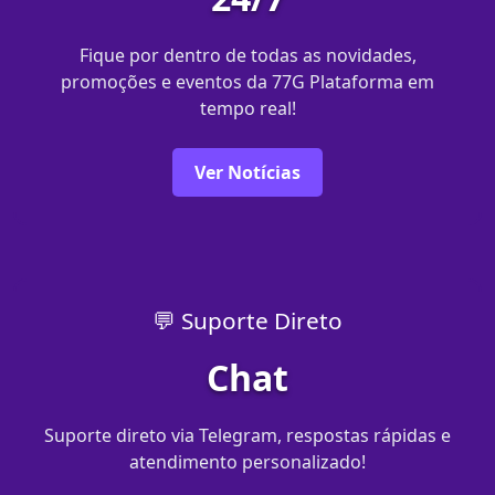
Fique por dentro de todas as novidades,
promoções e eventos da 77G Plataforma em
tempo real!
Ver Notícias
💬 Suporte Direto
Chat
Suporte direto via Telegram, respostas rápidas e
atendimento personalizado!