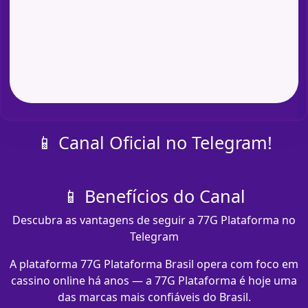
📱 Canal Oficial no Telegram!
📱 Benefícios do Canal
Descubra as vantagens de seguir a 77G Plataforma no
Telegram
A plataforma 77G Plataforma Brasil opera com foco em
cassino online há anos — a 77G Plataforma é hoje uma
das marcas mais confiáveis do Brasil.