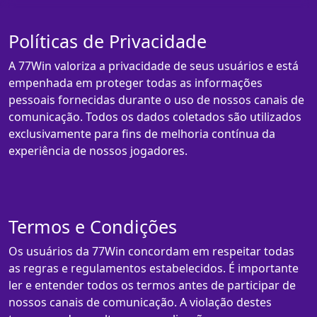
Políticas de Privacidade
A 77Win valoriza a privacidade de seus usuários e está
empenhada em proteger todas as informações
pessoais fornecidas durante o uso de nossos canais de
comunicação. Todos os dados coletados são utilizados
exclusivamente para fins de melhoria contínua da
experiência de nossos jogadores.
Termos e Condições
Os usuários da 77Win concordam em respeitar todas
as regras e regulamentos estabelecidos. É importante
ler e entender todos os termos antes de participar de
nossos canais de comunicação. A violação destes