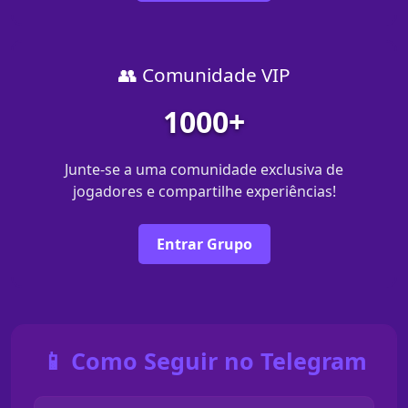
👥 Comunidade VIP
1000+
Junte-se a uma comunidade exclusiva de
jogadores e compartilhe experiências!
Entrar Grupo
📱 Como Seguir no Telegram