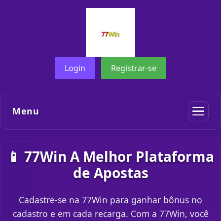
Login
Registrar-se
Menu
📱 77Win A Melhor Plataforma
de Apostas
Cadastre-se na 77Win para ganhar bônus no
cadastro e em cada recarga. Com a 77Win, você