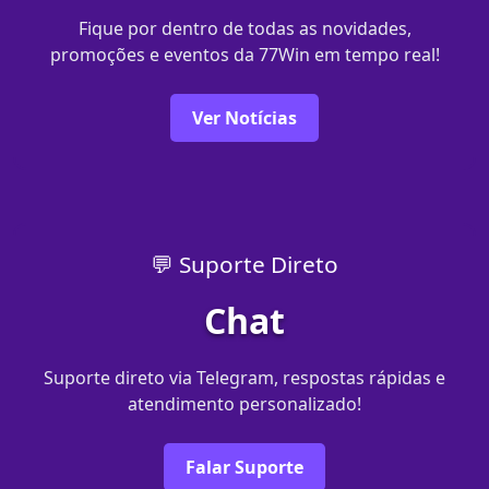
Fique por dentro de todas as novidades,
promoções e eventos da 77Win em tempo real!
Ver Notícias
💬 Suporte Direto
Chat
Suporte direto via Telegram, respostas rápidas e
atendimento personalizado!
Falar Suporte