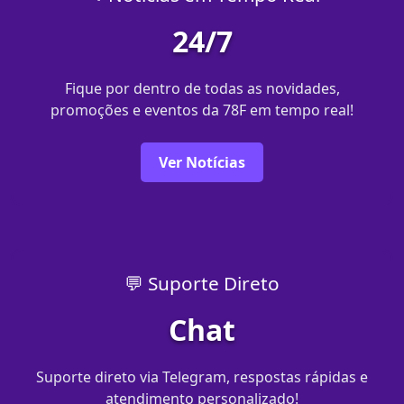
24/7
Fique por dentro de todas as novidades,
promoções e eventos da 78F em tempo real!
Ver Notícias
💬 Suporte Direto
Chat
Suporte direto via Telegram, respostas rápidas e
atendimento personalizado!