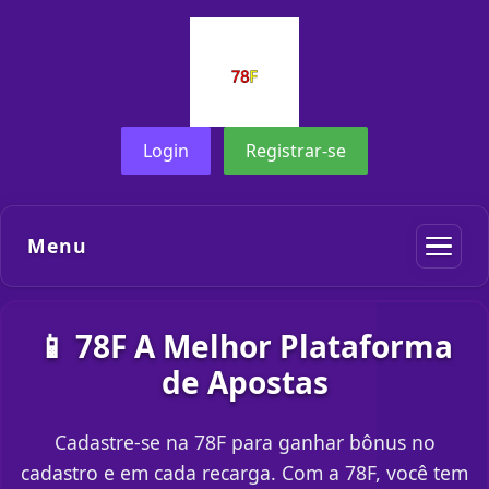
Login
Registrar-se
Menu
📱 78F A Melhor Plataforma
de Apostas
Cadastre-se na 78F para ganhar bônus no
cadastro e em cada recarga. Com a 78F, você tem