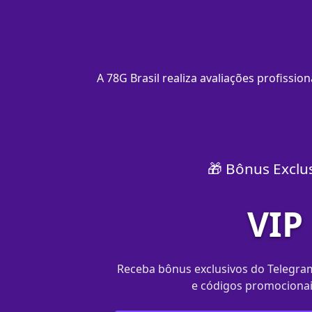
A 78G Brasil realiza avaliações profissi
🎁 Bônus Exclu
VIP
Receba bônus exclusivos do Telegra
e códigos promocionai