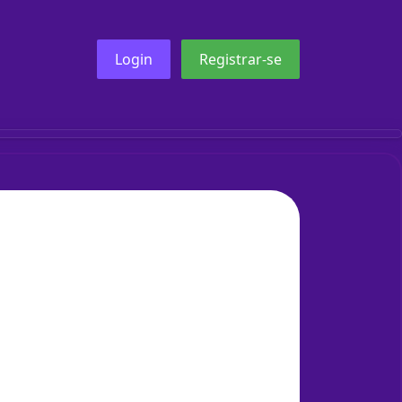
Login
Registrar-se