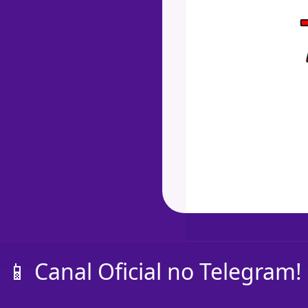
📱 Canal Oficial no Telegram!