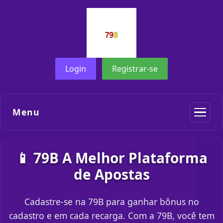
Login
Registrar-se
Menu
📱 79B A Melhor Plataforma
de Apostas
Cadastre-se na 79B para ganhar bônus no
cadastro e em cada recarga. Com a 79B, você tem