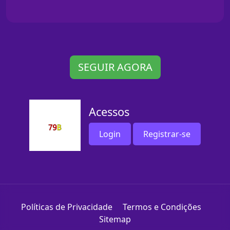
SEGUIR AGORA
Acessos
Login
Registrar-se
Políticas de Privacidade
Termos e Condições
Sitemap