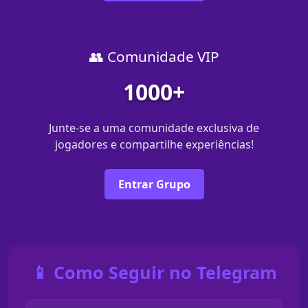
👥 Comunidade VIP
1000+
Junte-se a uma comunidade exclusiva de
jogadores e compartilhe experiências!
Entrar Grupo
📱 Como Seguir no Telegram