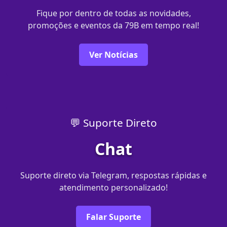
Fique por dentro de todas as novidades,
promoções e eventos da 79B em tempo real!
Ver Notícias
💬 Suporte Direto
Chat
Suporte direto via Telegram, respostas rápidas e
atendimento personalizado!
Falar Suporte