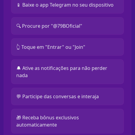
📱 Baixe o app Telegram no seu dispositivo
🔍 Procure por "@79BOficial"
👆 Toque em "Entrar" ou "Join"
🔔 Ative as notificações para não perder
nada
💬 Participe das conversas e interaja
🎁 Receba bônus exclusivos
automaticamente