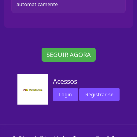
automaticamente
SEGUIR AGORA
Acessos
Login
Registrar-se