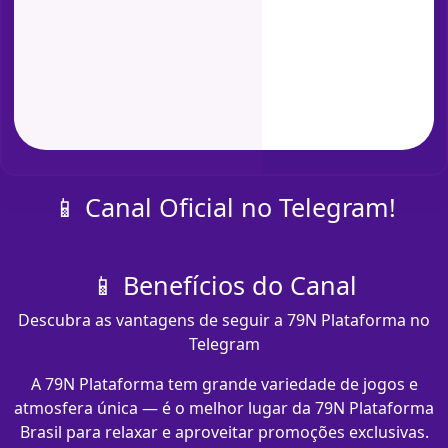
📱 Canal Oficial no Telegram!
📱 Benefícios do Canal
Descubra as vantagens de seguir a 79N Plataforma no
Telegram
A 79N Plataforma tem grande variedade de jogos e
atmosfera única — é o melhor lugar da 79N Plataforma
Brasil para relaxar e aproveitar promoções exclusivas.