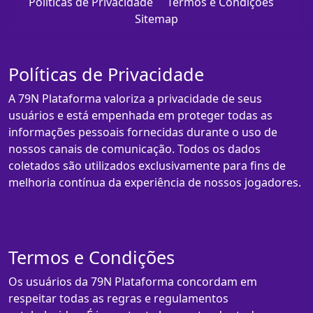
Políticas de Privacidade
Termos e Condições
Sitemap
Políticas de Privacidade
A 79N Plataforma valoriza a privacidade de seus
usuários e está empenhada em proteger todas as
informações pessoais fornecidas durante o uso de
nossos canais de comunicação. Todos os dados
coletados são utilizados exclusivamente para fins de
melhoria contínua da experiência de nossos jogadores.
Termos e Condições
Os usuários da 79N Plataforma concordam em
respeitar todas as regras e regulamentos