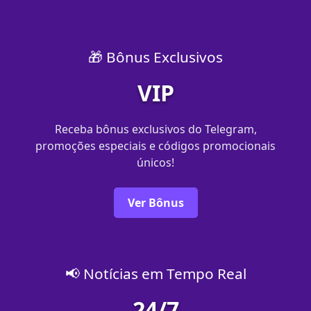
🎁 Bônus Exclusivos
VIP
Receba bônus exclusivos do Telegram,
promoções especiais e códigos promocionais
únicos!
Ver Bônus
📢 Notícias em Tempo Real
24/7