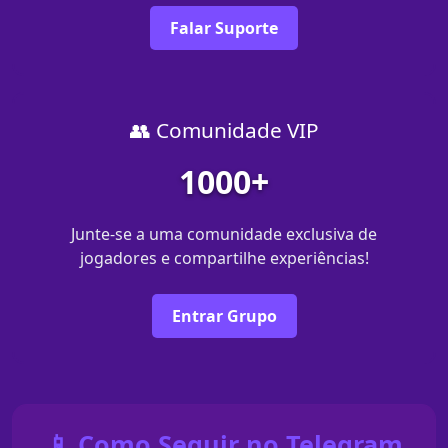
Falar Suporte
👥 Comunidade VIP
1000+
Junte-se a uma comunidade exclusiva de
jogadores e compartilhe experiências!
Entrar Grupo
📱 Como Seguir no Telegram