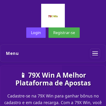
Login
Registrar-se
Menu
📱 79X Win A Melhor
Plataforma de Apostas
Cadastre-se na 79X Win para ganhar bônus no
cadastro e em cada recarga. Com a 79X Win, você