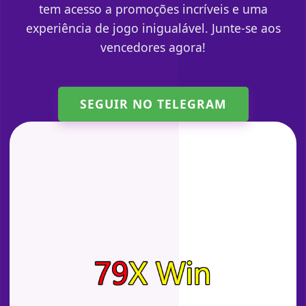
tem acesso a promoções incríveis e uma
experiência de jogo inigualável. Junte-se aos
vencedores agora!
SEGUIR NO TELEGRAM