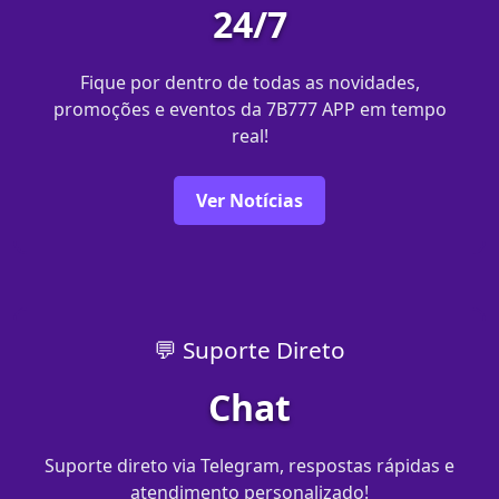
24/7
Fique por dentro de todas as novidades,
promoções e eventos da 7B777 APP em tempo
real!
Ver Notícias
💬 Suporte Direto
Chat
Suporte direto via Telegram, respostas rápidas e
atendimento personalizado!