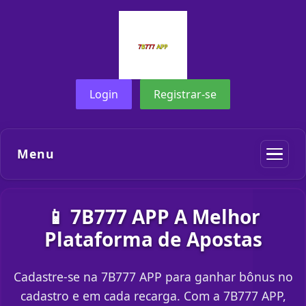
Login
Registrar-se
Menu
📱 7B777 APP A Melhor
Plataforma de Apostas
Cadastre-se na 7B777 APP para ganhar bônus no
cadastro e em cada recarga. Com a 7B777 APP,