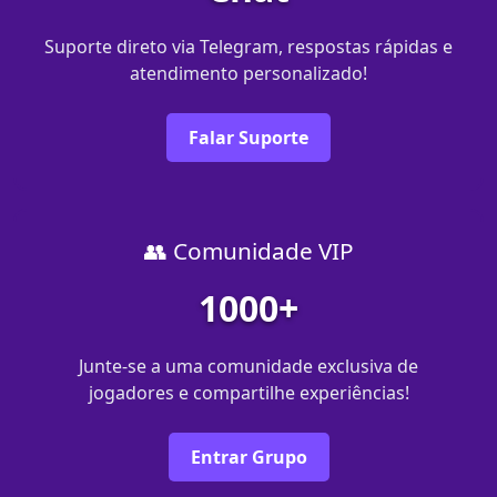
Suporte direto via Telegram, respostas rápidas e
atendimento personalizado!
Falar Suporte
👥 Comunidade VIP
1000+
Junte-se a uma comunidade exclusiva de
jogadores e compartilhe experiências!
Entrar Grupo