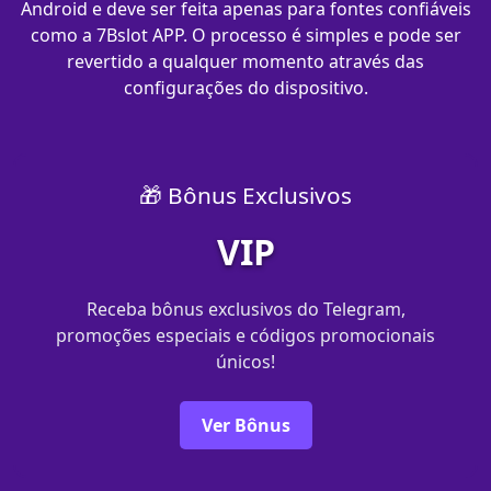
Android e deve ser feita apenas para fontes confiáveis
como a 7Bslot APP. O processo é simples e pode ser
revertido a qualquer momento através das
configurações do dispositivo.
🎁 Bônus Exclusivos
VIP
Receba bônus exclusivos do Telegram,
promoções especiais e códigos promocionais
únicos!
Ver Bônus