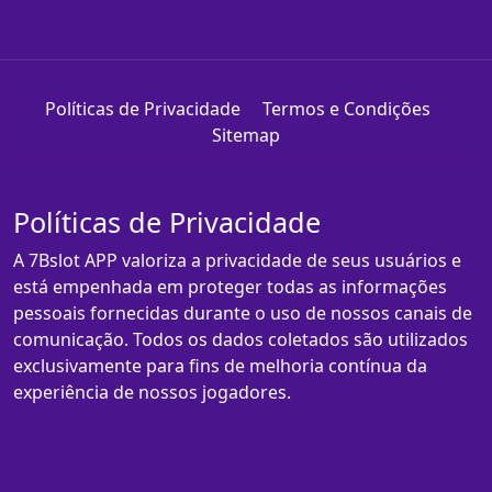
Políticas de Privacidade
Termos e Condições
Sitemap
Políticas de Privacidade
A 7Bslot APP valoriza a privacidade de seus usuários e
está empenhada em proteger todas as informações
pessoais fornecidas durante o uso de nossos canais de
comunicação. Todos os dados coletados são utilizados
exclusivamente para fins de melhoria contínua da
experiência de nossos jogadores.