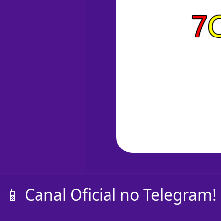
📱 Canal Oficial no Telegram!