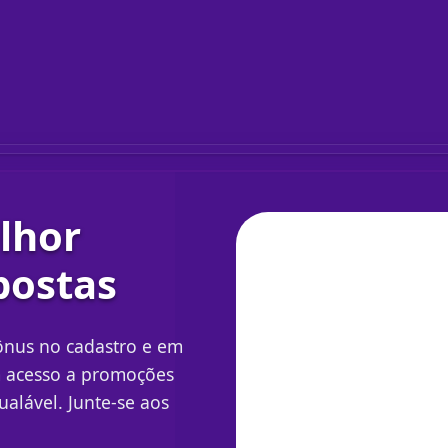
lhor
postas
ônus no cadastro e em
m acesso a promoções
ualável. Junte-se aos