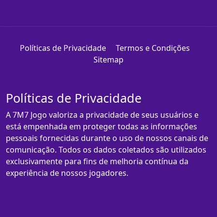
Políticas de Privacidade
Termos e Condições
Sitemap
Políticas de Privacidade
A 7M7 Jogo valoriza a privacidade de seus usuários e
está empenhada em proteger todas as informações
pessoais fornecidas durante o uso de nossos canais de
comunicação. Todos os dados coletados são utilizados
exclusivamente para fins de melhoria contínua da
experiência de nossos jogadores.