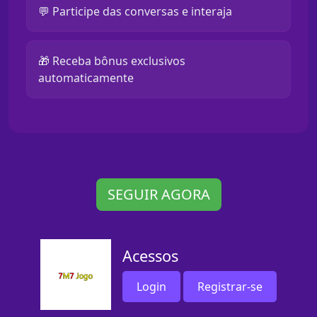
💬 Participe das conversas e interaja
🎁 Receba bônus exclusivos
automaticamente
SEGUIR AGORA
Acessos
Login
Registrar-se