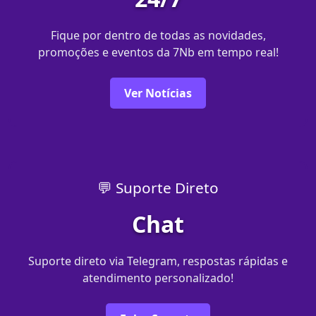
Fique por dentro de todas as novidades,
promoções e eventos da 7Nb em tempo real!
Ver Notícias
💬 Suporte Direto
Chat
Suporte direto via Telegram, respostas rápidas e
atendimento personalizado!