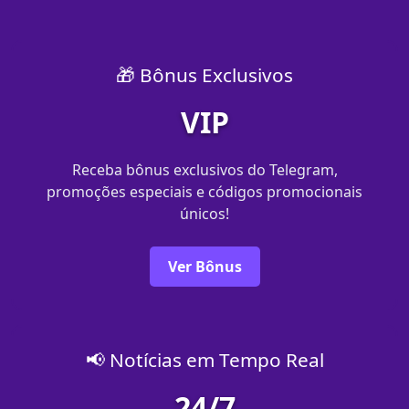
🎁 Bônus Exclusivos
VIP
Receba bônus exclusivos do Telegram,
promoções especiais e códigos promocionais
únicos!
Ver Bônus
📢 Notícias em Tempo Real
24/7