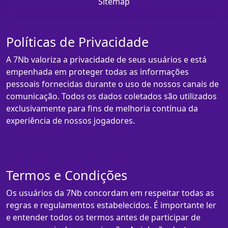
Sitemap
Políticas de Privacidade
A 7Nb valoriza a privacidade de seus usuários e está
empenhada em proteger todas as informações
pessoais fornecidas durante o uso de nossos canais de
comunicação. Todos os dados coletados são utilizados
exclusivamente para fins de melhoria contínua da
experiência de nossos jogadores.
Termos e Condições
Os usuários da 7Nb concordam em respeitar todas as
regras e regulamentos estabelecidos. É importante ler
e entender todos os termos antes de participar de