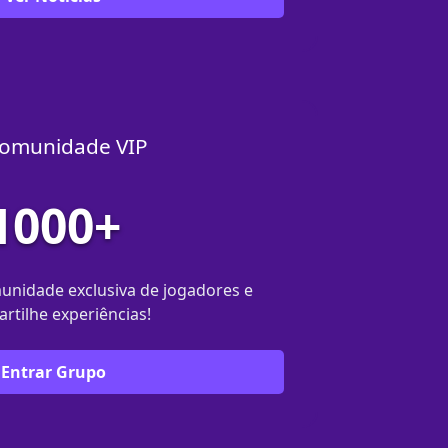
Comunidade VIP
1000+
unidade exclusiva de jogadores e
rtilhe experiências!
Entrar Grupo