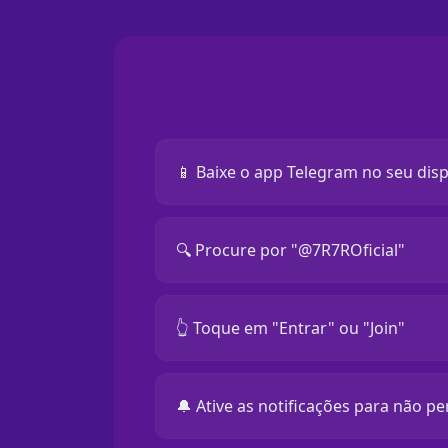
📱 Baixe o app Telegram no seu disp
🔍 Procure por "@7R7ROficial"
👆 Toque em "Entrar" ou "Join"
🔔 Ative as notificações para não p