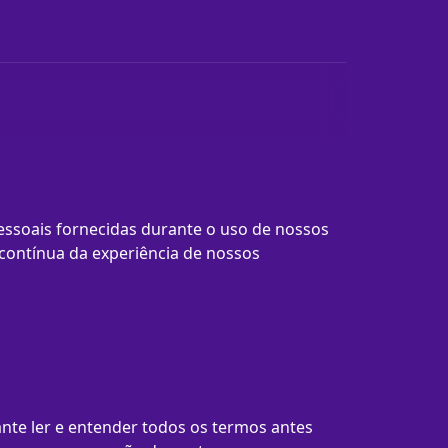
essoais fornecidas durante o uso de nossos
 contínua da experiência de nossos
nte ler e entender todos os termos antes