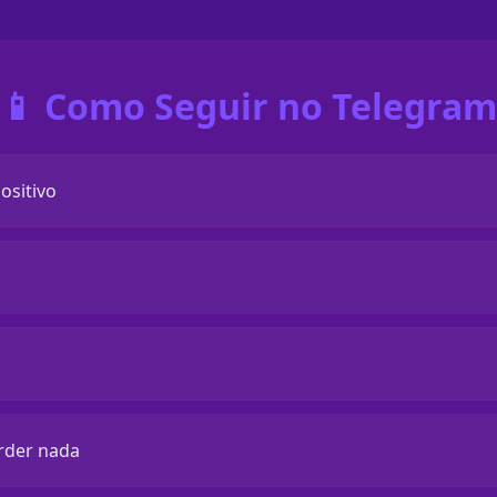
📱 Como Seguir no Telegram
ositivo
erder nada