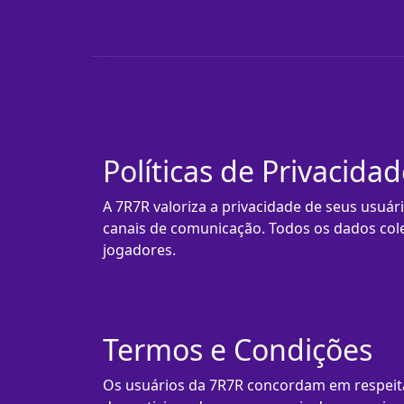
Políticas de Privacida
A 7R7R valoriza a privacidade de seus usuá
canais de comunicação. Todos os dados cole
jogadores.
Termos e Condições
Os usuários da 7R7R concordam em respeitar