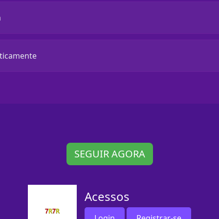
a
aticamente
SEGUIR AGORA
Acessos
Login
Registrar-se