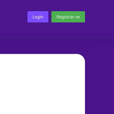
Login
Registrar-se