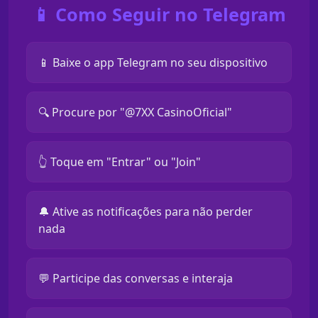
📱 Como Seguir no Telegram
📱 Baixe o app Telegram no seu dispositivo
🔍 Procure por "@7XX CasinoOficial"
👆 Toque em "Entrar" ou "Join"
🔔 Ative as notificações para não perder
nada
💬 Participe das conversas e interaja