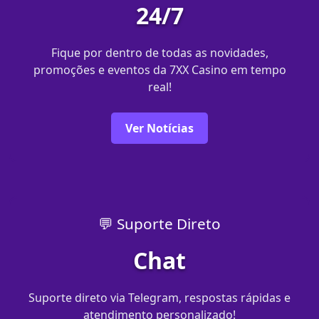
24/7
Fique por dentro de todas as novidades,
promoções e eventos da 7XX Casino em tempo
real!
Ver Notícias
💬 Suporte Direto
Chat
Suporte direto via Telegram, respostas rápidas e
atendimento personalizado!