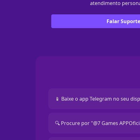
atendimento persona
Falar Suport
📱 Baixe o app Telegram no seu disp
🔍 Procure por "@7 Games APPOfici