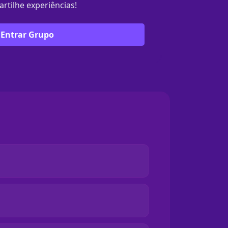
rtilhe experiências!
Entrar Grupo