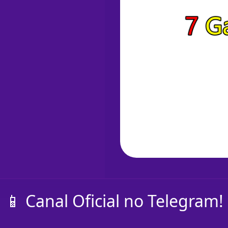
📱 Canal Oficial no Telegram!