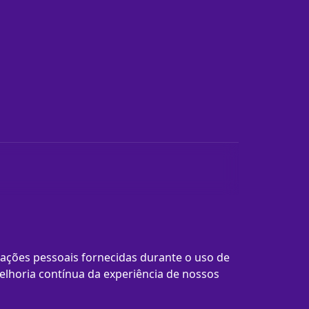
ações pessoais fornecidas durante o uso de
elhoria contínua da experiência de nossos