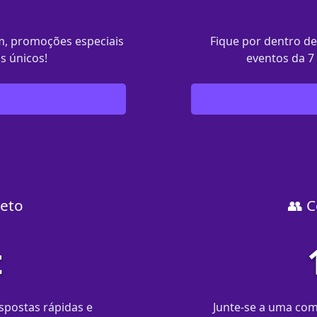
m, promoções especiais
Fique por dentro d
s únicos!
eventos da 7
reto
👥 
t
espostas rápidas e
Junte-se a uma com