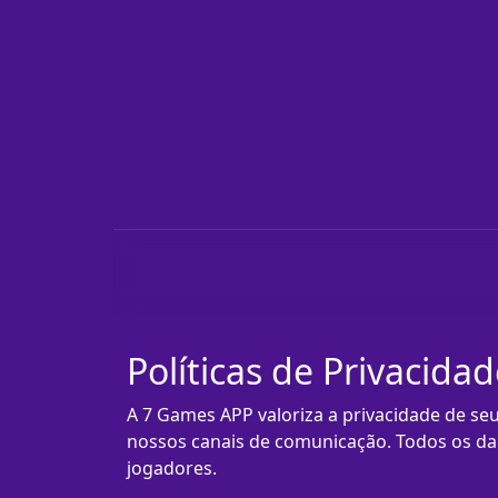
Políticas de Privacida
A 7 Games APP valoriza a privacidade de s
nossos canais de comunicação. Todos os dad
jogadores.