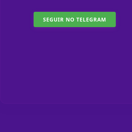
SEGUIR NO TELEGRAM