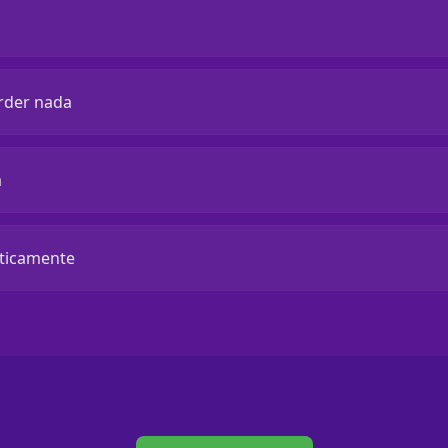
erder nada
a
aticamente