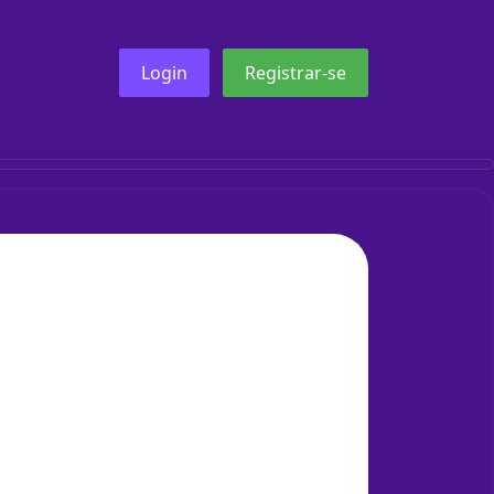
Login
Registrar-se