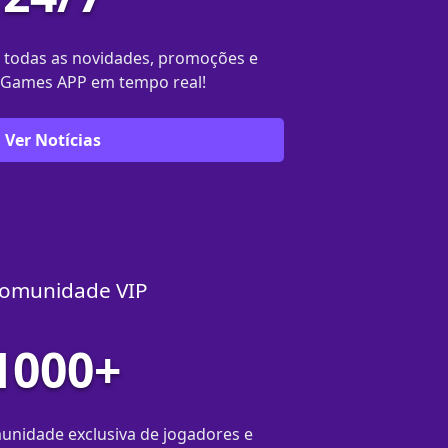
e todas as novidades, promoções e
 Games APP em tempo real!
Ver Notícias
Comunidade VIP
1000+
unidade exclusiva de jogadores e