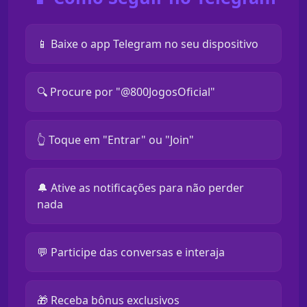
📱 Baixe o app Telegram no seu dispositivo
🔍 Procure por "@800JogosOficial"
👆 Toque em "Entrar" ou "Join"
🔔 Ative as notificações para não perder
nada
💬 Participe das conversas e interaja
🎁 Receba bônus exclusivos