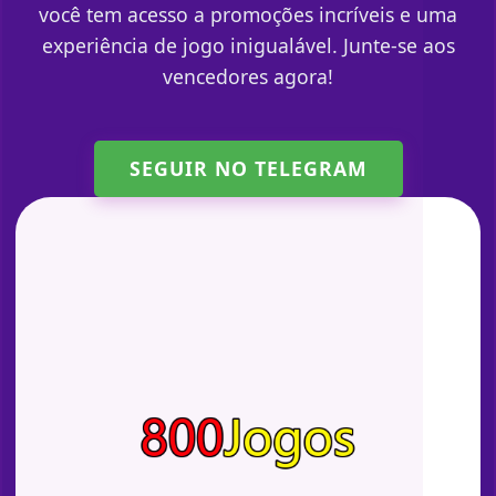
você tem acesso a promoções incríveis e uma
experiência de jogo inigualável. Junte-se aos
vencedores agora!
SEGUIR NO TELEGRAM