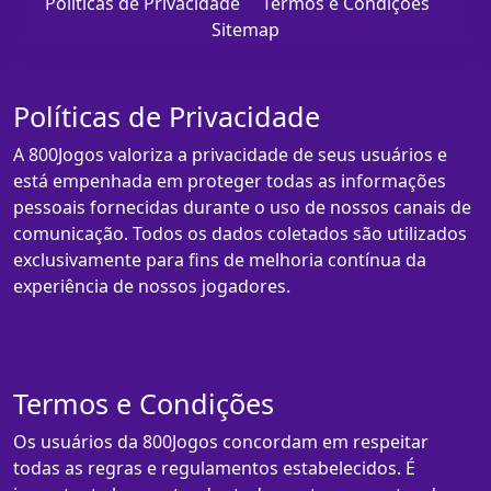
Políticas de Privacidade
Termos e Condições
Sitemap
Políticas de Privacidade
A 800Jogos valoriza a privacidade de seus usuários e
está empenhada em proteger todas as informações
pessoais fornecidas durante o uso de nossos canais de
comunicação. Todos os dados coletados são utilizados
exclusivamente para fins de melhoria contínua da
experiência de nossos jogadores.
Termos e Condições
Os usuários da 800Jogos concordam em respeitar
todas as regras e regulamentos estabelecidos. É